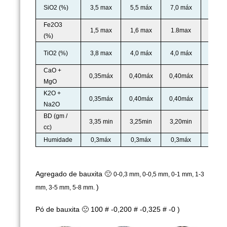
SiO2 (%)
3,5 max
5,5 máx
7,0 máx
8,0 m
Fe2O3
1,5 max
1,6 max
1.8max
2.0m
(%)
TiO2 (%)
3,8 max
4,0 máx
4,0 máx
4,0 m
CaO +
0,35máx
0,40máx
0,40máx
0,40m
MgO
K2O +
0,35máx
0,40máx
0,40máx
0,40m
Na2O
BD (gm /
3,35 min
3,25min
3,20min
3,10m
cc)
Humidade
0,3máx
0,3máx
0,3máx
0,3m
Agregado de bauxita 🙁
0-0,3 mm, 0-0,5 mm, 0-1 mm, 1-3
)
mm, 3-5 mm, 5-8 mm.
Pó de bauxita 🙁
100 # -0,200 # -0,325 # -0
)