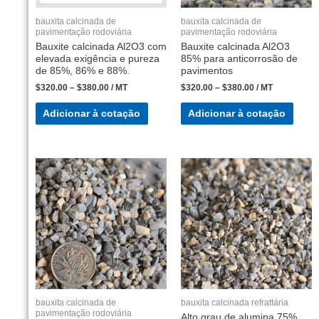
bauxita calcinada de
bauxita calcinada de
pavimentação rodoviária
pavimentação rodoviária
Bauxite calcinada Al2O3 com
Bauxite calcinada Al2O3
elevada exigência e pureza
85% para anticorrosão de
de 85%, 86% e 88%.
pavimentos
$
320.00
–
$
380.00
/ MT
$
320.00
–
$
380.00
/ MT
Adicionar à cotação
Adicionar à cotação
bauxita calcinada de
bauxita calcinada refrattária
pavimentação rodoviária
Alto grau de alumina 75%