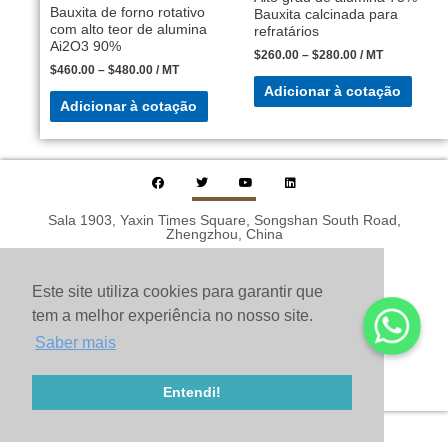
Bauxita de forno rotativo
Bauxita calcinada para
com alto teor de alumina
refratários
Ai2O3 90%
$
260.00
–
$
280.00
/ MT
$
460.00
–
$
480.00
/ MT
Adicionar à cotação
Adicionar à cotação
Sala 1903, Yaxin Times Square, Songshan South Road,
Zhengzhou, China
TEL: +86 371-63211286
E-mail: 2282814432@qq.com
Este site utiliza cookies para garantir que
Fax: +86-371-60305637
tem a melhor experiência no nosso site.
Telefone：+86 15890627213
Saber mais
© 2010-2020 Henan Sicheng Abrasives Tech Co., Ltd.
Mapa do site
Entendi!