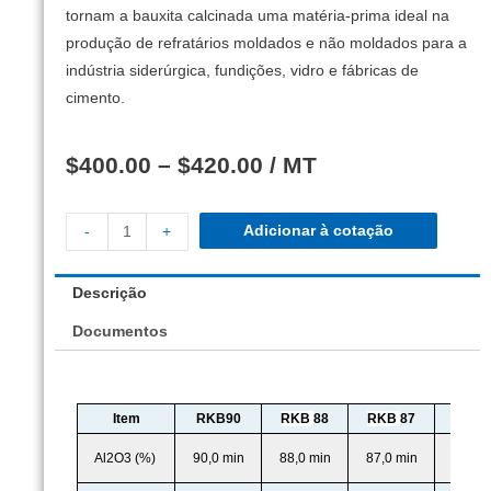
tornam a bauxita calcinada uma matéria-prima ideal na
produção de refratários moldados e não moldados para a
indústria siderúrgica, fundições, vidro e fábricas de
cimento.
$
400.00
–
$
420.00
/ MT
Adicionar à cotação
-
+
Descrição
Documentos
Item
RKB90
RKB
88
RKB
87
RKB
Al2O3 (%)
90,0 min
88,0 min
87,0 min
85,0 m